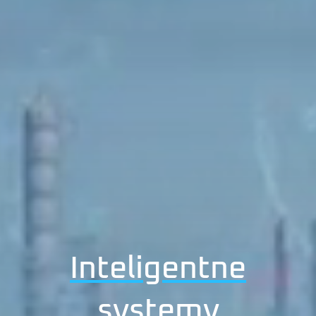
Inteligentne
systemy